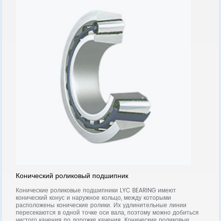
Конический роликовый подшипник
У
ки
Конические роликовые подшипники LYC BEARING имеют
У
конический конус и наружное кольцо, между которыми
в
расположены конические ролики. Их удлинительные линии
п
пересекаются в одной точке оси вала, поэтому можно добиться
ч
чистого качения по дорожке качения. Конические роликовые
п