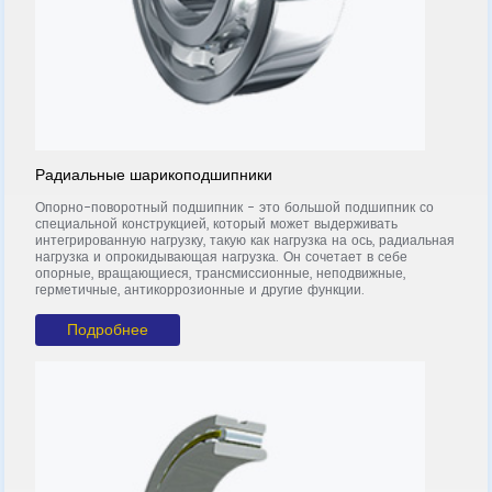
Радиальные шарикоподшипники
О
Опорно-поворотный подшипник - это большой подшипник со
О
специальной конструкцией, который может выдерживать
с
интегрированную нагрузку, такую как нагрузка на ось, радиальная
ин
т
нагрузка и опрокидывающая нагрузка. Он сочетает в себе
н
м
опорные, вращающиеся, трансмиссионные, неподвижные,
о
герметичные, антикоррозионные и другие функции.
г
Подробнее