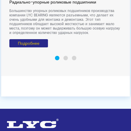
Радиально-упорные роликовые подшипники
м,
С
Большинство упорных роликовых подшипников производства
к
компании LYC BEARING являются разъемными, что делает их
д
очень удобными для монтажа и демонтажа. Этот тип
о
подшипников обладает высокой жесткостью и занимает мало
сф
места, поэтому он может выдерживать большую осевую нагрузку
и определенное количество ударных нагрузок.
Подробнее