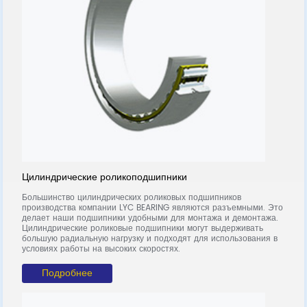
Цилиндрические роликоподшипники
Р
т
Большинство цилиндрических роликовых подшипников
У
производства компании LYC BEARING являются разъемными. Это
ш
делает наши подшипники удобными для монтажа и демонтажа.
п
в
Цилиндрические роликовые подшипники могут выдерживать
к
большую радиальную нагрузку и подходят для использования в
т
условиях работы на высоких скоростях.
вы
Подробнее