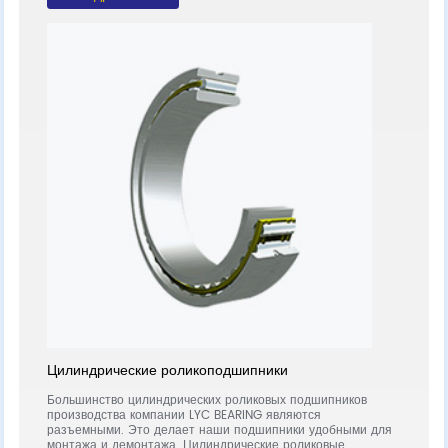
Цилиндрические роликоподшипники
Рад
NG
Большинство цилиндрических роликовых подшипников
Угло
производства компании LYC BEARING являются
шари
ьные
разъемными. Это делает наши подшипники удобными для
подш
монтажа и демонтажа. Цилиндрические роликовые
комб