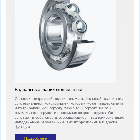
Радиальные шарикоподшипники
Опо
Опорно-поворотный подшипник - это большой подшипник
Опор
со специальной конструкцией, который может выдерживать
со с
интегрированную нагрузку, такую как нагрузка на ось,
инте
радиальная нагрузка и опрокидывающая нагрузка. Он
ради
ю
сочетает в себе опорные, вращающиеся, трансмиссионные,
соче
а
неподвижные, герметичные, антикоррозионные и другие
непо
функции.
функ
Подробнее