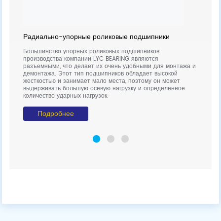
Сфе
Радиально-упорные роликовые подшипники
Сфер
коль
Большинство упорных роликовых подшипников
коль
я с
производства компании LYC BEARING являются
сепа
разъемными, что делает их очень удобными для монтажа и
Благ
демонтажа. Этот тип подшипников обладает высокой
кольц
жесткостью и занимает мало места, поэтому он может
выдерживать большую осевую нагрузку и определенное
количество ударных нагрузок.
Подробнее