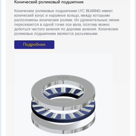
Конический роликовый подшипник
с
Упор
Конические роликовые подшипники LYC BEARING имеют
вклю
е,
конический конус и наружное кольцо, между которыми
подш
расположены конические ролики. Их удлинительные линии
сепа
пересекаются в одной точке оси вала, поэтому можно
вмес
добиться чистого качения по дорожке качения. Конические
роликовые подшипники являются разъемными.
Подробнее