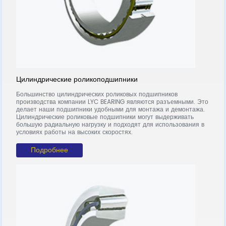
Цилиндрические роликоподшипники
Р
т
Большинство цилиндрических роликовых подшипников
У
производства компании LYC BEARING являются разъемными. Это
ш
делает наши подшипники удобными для монтажа и демонтажа.
п
в
Цилиндрические роликовые подшипники могут выдерживать
к
большую радиальную нагрузку и подходят для использования в
т
условиях работы на высоких скоростях.
вы
Подробнее