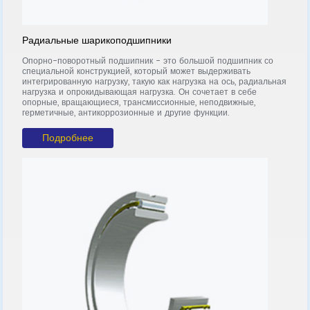
Радиальные шарикоподшипники
О
Опорно-поворотный подшипник - это большой подшипник со
О
специальной конструкцией, который может выдерживать
с
интегрированную нагрузку, такую как нагрузка на ось, радиальная
ин
т
нагрузка и опрокидывающая нагрузка. Он сочетает в себе
н
м
опорные, вращающиеся, трансмиссионные, неподвижные,
о
герметичные, антикоррозионные и другие функции.
г
Подробнее