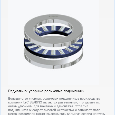
С
Радиально-упорные роликовые подшипники
м,
С
Большинство упорных роликовых подшипников производства
к
компании LYC BEARING являются разъемными, что делает их
д
очень удобными для монтажа и демонтажа. Этот тип
о
подшипников обладает высокой жесткостью и занимает мало
сф
места, поэтому он может выдерживать большую осевую нагрузку