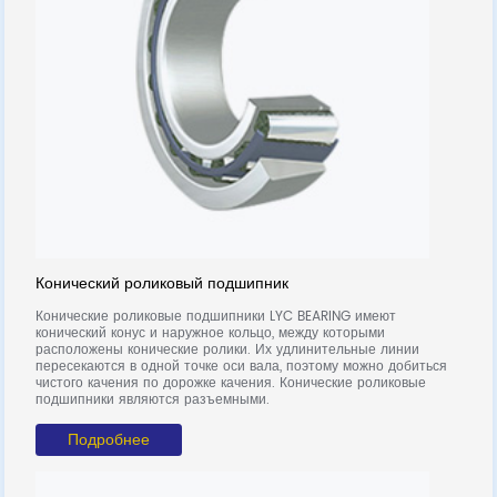
Конический роликовый подшипник
У
ки
Конические роликовые подшипники LYC BEARING имеют
У
конический конус и наружное кольцо, между которыми
в
расположены конические ролики. Их удлинительные линии
п
пересекаются в одной точке оси вала, поэтому можно добиться
ч
чистого качения по дорожке качения. Конические роликовые
п
подшипники являются разъемными.
Подробнее