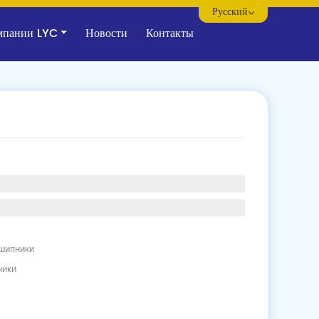
Русский
мпании LYC
Новости
Контакты
шипники
ники