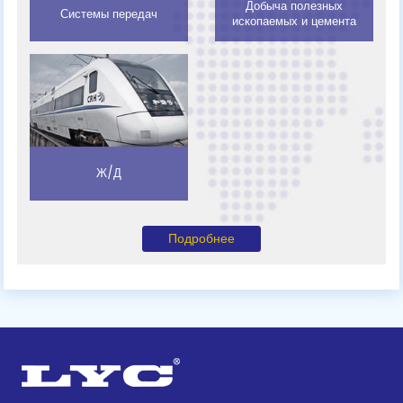
Добыча полезных
Системы передач
ископаемых и цемента
Ж/Д
Подробнее