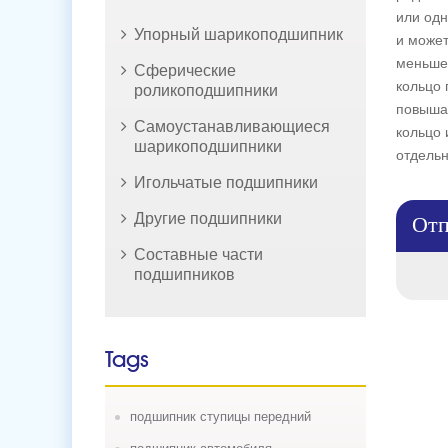
или одн
Упорный шарикоподшипник
и может
меньше 
Сферические
кольцо 
роликоподшипники
повышае
Самоустанавливающиеся
кольцо 
шарикоподшипники
отдельн
Игольчатые подшипники
Отп
Другие подшипники
Составные части
подшипников
Tags
подшипник ступицы передний