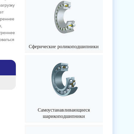
агрузку
ет
треннее
,
треннее
оваться
Сферические роликоподшипники
Самоустанавливающиеся
шарикоподшипники